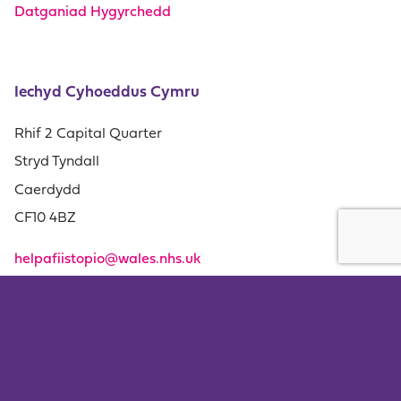
Datganiad Hygyrchedd
Iechyd Cyhoeddus Cymru
Rhif 2 Capital Quarter
Stryd Tyndall
Caerdydd
CF10 4BZ
helpafiistopio@wales.nhs.uk
0800 085 2219
Amdanom ni