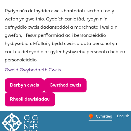
Skip
to
Rydyn ni’n defnyddio cwcis hanfodol i sicrhau fod y
content
wefan yn gweithio. Gyda’ch caniatâd, rydyn ni’n
defnyddio cwcis dadansoddol a marchnata i wella’n
gwefan, i fesur perfformiad ac i bersonoleiddio
hysbysebion. Efallai y bydd cwcis a data personol yn
cael eu defnyddio ar gyfer hysbysebu personol a heb eu
personoleiddio.
Gweld Gwybodaeth Cwcis.
Derbyn cwcis
Gwrthod cwcis
Rheoli dewisiadau
English
– Newid 
Cymraeg
Newid iaith y wefa