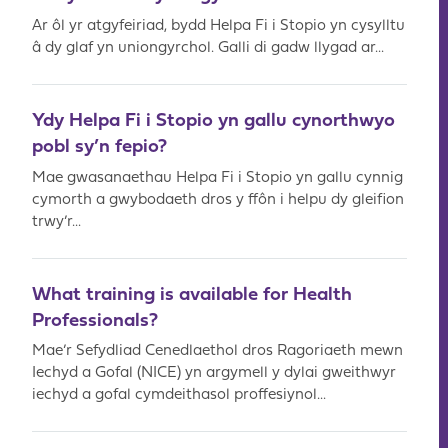
Ar ôl yr atgyfeiriad, bydd Helpa Fi i Stopio yn cysylltu
â dy glaf yn uniongyrchol. Galli di gadw llygad ar...
Ydy Helpa Fi i Stopio yn gallu cynorthwyo
pobl sy’n fepio?
Mae gwasanaethau Helpa Fi i Stopio yn gallu cynnig
cymorth a gwybodaeth dros y ffôn i helpu dy gleifion
trwy’r...
What training is available for Health
Professionals?
Mae’r Sefydliad Cenedlaethol dros Ragoriaeth mewn
Iechyd a Gofal (NICE) yn argymell y dylai gweithwyr
iechyd a gofal cymdeithasol proffesiynol...