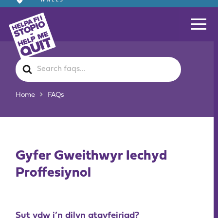
Search
For
Home
FAQs
Gyfer Gweithwyr Iechyd
Proffesiynol
Sut ydw i’n dilyn atgyfeiriad?