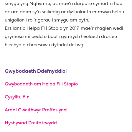
smygu yng Nghymru, ac mae’n darparu cymorth rhad
ac am ddim sy’n seiliedig ar dystiolaeth er mwyn helpu
unigolion i roi’r gorau i smygu am byth.
Ers lansio Helpa Fi i Stopio yn 2017, mae’r rhaglen wedi
grymuso miloedd o bobl i gymryd rheolaeth dros eu
hiechyd a chroesawu dyfodol di-fwg.
Gwybodaeth Ddefnyddiol
Gwybodaeth am Helpa Fi i Stopio
Cysylltu â ni
Ardal Gweithwyr Proffesiynol
Hysbysiad Preifatrwydd