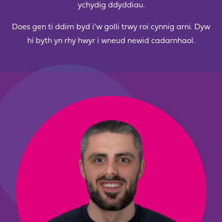
ychydig ddyddiau.
Does gen ti ddim byd i’w golli trwy roi cynnig arni. Dyw
hi byth yn rhy hwyr i wneud newid cadarnhaol.