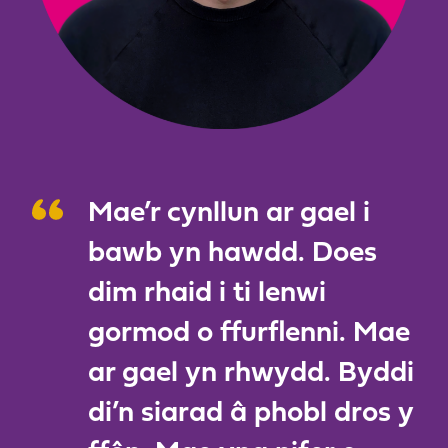
Mae’r cynllun ar gael i
bawb yn hawdd. Does
dim rhaid i ti lenwi
gormod o ffurflenni. Mae
ar gael yn rhwydd. Byddi
di’n siarad â phobl dros y