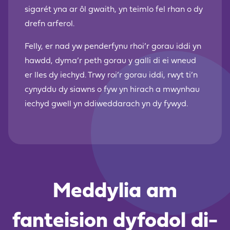
sigarét yna ar ôl gwaith, yn teimlo fel rhan o dy
drefn arferol.
Felly, er nad yw penderfynu rhoi’r gorau iddi yn
hawdd, dyma’r peth gorau y galli di ei wneud
er lles dy iechyd. Trwy roi’r gorau iddi, rwyt ti’n
cynyddu dy siawns o fyw yn hirach a mwynhau
iechyd gwell yn ddiweddarach yn dy fywyd.
Meddylia am
fanteision dyfodol di-