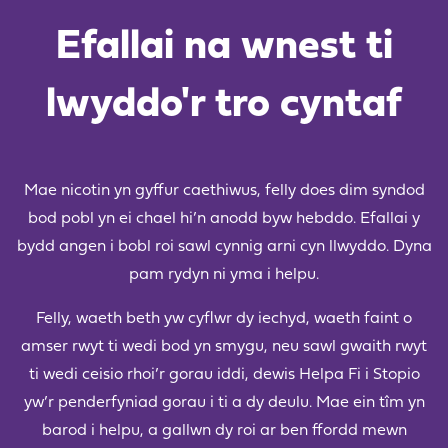
Efallai na wnest ti
lwyddo'r tro cyntaf
Mae nicotin yn gyffur caethiwus, felly does dim syndod
bod pobl yn ei chael hi’n anodd byw hebddo. Efallai y
bydd angen i bobl roi sawl cynnig arni cyn llwyddo. Dyna
pam rydyn ni yma i helpu.
Felly, waeth beth yw cyflwr dy iechyd, waeth faint o
amser rwyt ti wedi bod yn smygu, neu sawl gwaith rwyt
ti wedi ceisio rhoi’r gorau iddi, dewis Helpa Fi i Stopio
yw’r penderfyniad gorau i ti a dy deulu. Mae ein tîm yn
barod i helpu, a gallwn dy roi ar ben ffordd mewn