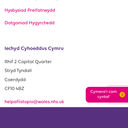
Hysbysiad Preifatrwydd
Datganiad Hygyrchedd
Iechyd Cyhoeddus Cymru
Rhif 2 Capital Quarter
Stryd Tyndall
Caerdydd
CF10 4BZ
Cymera'r cam
cyntaf
helpafiistopio@wales.nhs.uk
0800 085 2219