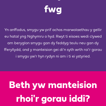
fwg
Yn anffodus, smygu yw prif achos marwolaethau y gellir
eu hatal yng Nghymru o hyd. Rwyt ti eisoes wedi clywed
am beryglon smygu gan dy feddyg teulu neu gan dy
fferyllydd, ond y manteision gei di’n syth wrth roi’r gorau
i smygu yw’r hyn rydyn ni am i ti ei ystyried.
Beth yw manteision
rhoi'r gorau iddi?