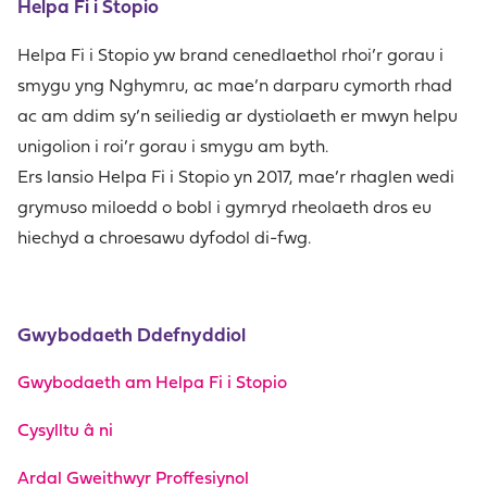
Helpa Fi i Stopio
Helpa Fi i Stopio yw brand cenedlaethol rhoi’r gorau i
smygu yng Nghymru, ac mae’n darparu cymorth rhad
ac am ddim sy’n seiliedig ar dystiolaeth er mwyn helpu
unigolion i roi’r gorau i smygu am byth.
Ers lansio Helpa Fi i Stopio yn 2017, mae’r rhaglen wedi
grymuso miloedd o bobl i gymryd rheolaeth dros eu
hiechyd a chroesawu dyfodol di-fwg.
Gwybodaeth Ddefnyddiol
Gwybodaeth am Helpa Fi i Stopio
Cysylltu â ni
Ardal Gweithwyr Proffesiynol