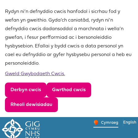
Skip
to
Rydyn ni’n defnyddio cwcis hanfodol i sicrhau fod y
content
wefan yn gweithio. Gyda’ch caniatâd, rydyn ni’n
defnyddio cwcis dadansoddol a marchnata i wella’n
gwefan, i fesur perfformiad ac i bersonoleiddio
hysbysebion. Efallai y bydd cwcis a data personol yn
cael eu defnyddio ar gyfer hysbysebu personol a heb eu
personoleiddio.
Gweld Gwybodaeth Cwcis.
Derbyn cwcis
Gwrthod cwcis
Rheoli dewisiadau
English
– Newid 
Cymraeg
Newid iaith y wefa