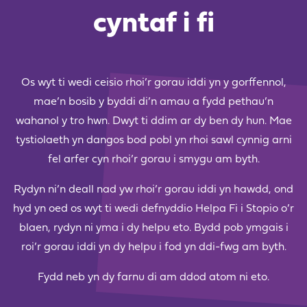
cyntaf i fi
Os wyt ti wedi ceisio rhoi’r gorau iddi yn y gorffennol,
mae’n bosib y byddi di’n amau a fydd pethau’n
wahanol y tro hwn. Dwyt ti ddim ar dy ben dy hun. Mae
tystiolaeth yn dangos bod pobl yn rhoi sawl cynnig arni
fel arfer cyn rhoi’r gorau i smygu am byth.
Rydyn ni’n deall nad yw rhoi’r gorau iddi yn hawdd, ond
hyd yn oed os wyt ti wedi defnyddio Helpa Fi i Stopio o’r
blaen, rydyn ni yma i dy helpu eto. Bydd pob ymgais i
roi’r gorau iddi yn dy helpu i fod yn ddi-fwg am byth.
Fydd neb yn dy farnu di am ddod atom ni eto.