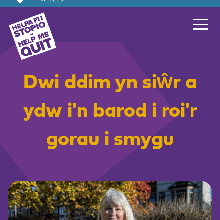
Dwi ddim yn siŵr a
ydw i'n barod i roi'r
gorau i smygu