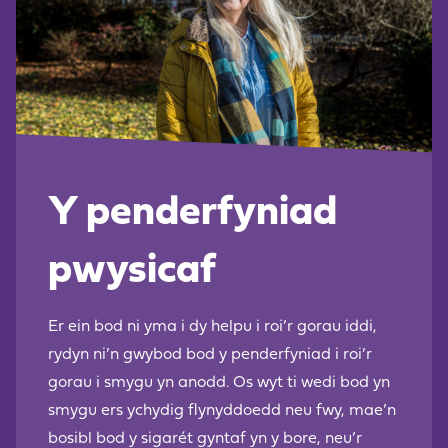
Y penderfyniad
pwysicaf
Er ein bod ni yma i dy helpu i roi’r gorau iddi,
rydyn ni’n gwybod bod y penderfyniad i roi’r
gorau i smygu yn anodd. Os wyt ti wedi bod yn
smygu ers ychydig flynyddoedd neu fwy, mae’n
bosibl bod y sigarét gyntaf yn y bore, neu’r