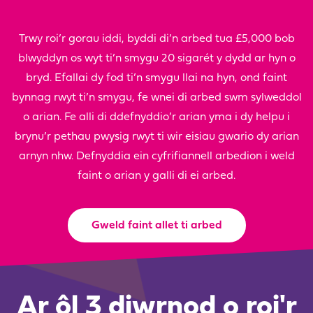
Trwy roi’r gorau iddi, byddi di’n arbed tua £5,000 bob
blwyddyn os wyt ti’n smygu 20 sigarét y dydd ar hyn o
bryd. Efallai dy fod ti’n smygu llai na hyn, ond faint
bynnag rwyt ti’n smygu, fe wnei di arbed swm sylweddol
o arian. Fe alli di ddefnyddio’r arian yma i dy helpu i
brynu’r pethau pwysig rwyt ti wir eisiau gwario dy arian
arnyn nhw. Defnyddia ein cyfrifiannell arbedion i weld
faint o arian y galli di ei arbed.
Gweld faint allet ti arbed
Ar ôl 3 diwrnod o roi'r