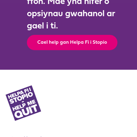
ffôn. Mae yna nifer o
opsiynau gwahanol ar
gael i ti.
Cael help gan Helpa Fi i Stopio