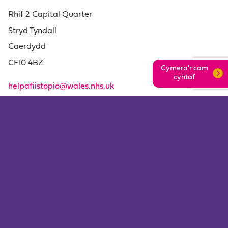
Rhif 2 Capital Quarter
Stryd Tyndall
Caerdydd
CF10 4BZ
Cymera'r cam
cyntaf
helpafiistopio@wales.nhs.uk
0800 085 2219
Amdanom ni
Cysylltu â ni
Eich adborth
Gyrfaoedd