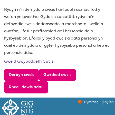
Skip
to
Rydyn ni’n defnyddio cwcis hanfodol i sicrhau fod y
content
wefan yn gweithio. Gyda’ch caniatâd, rydyn ni’n
defnyddio cwcis dadansoddol a marchnata i wella’n
gwefan, i fesur perfformiad ac i bersonoleiddio
hysbysebion. Efallai y bydd cwcis a data personol yn
cael eu defnyddio ar gyfer hysbysebu personol a heb eu
personoleiddio.
Gweld Gwybodaeth Cwcis.
Derbyn cwcis
Gwrthod cwcis
Rheoli dewisiadau
English
– Newid 
Cymraeg
Newid iaith y wefa