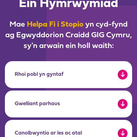
Ein Hymrwymiad
Mae
Helpa Fi i Stopio
yn cyd-fynd
ag Egwyddorion Craidd GIG Cymru,
sy'n arwain ein holl waith:
Rhoi pobl yn gyntaf
Gwelliant parhaus
Canolbwyntio ar les ac atal