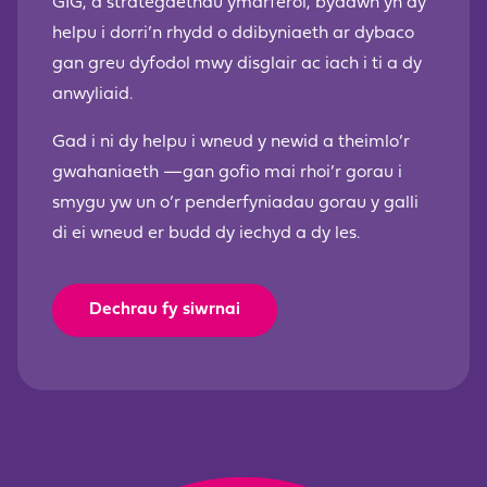
GIG, a strategaethau ymarferol, byddwn yn dy
helpu i dorri’n rhydd o ddibyniaeth ar dybaco
gan greu dyfodol mwy disglair ac iach i ti a dy
anwyliaid.
Gad i ni dy helpu i wneud y newid a theimlo’r
gwahaniaeth —gan gofio mai rhoi’r gorau i
smygu yw un o’r penderfyniadau gorau y galli
di ei wneud er budd dy iechyd a dy les.
Dechrau fy siwrnai