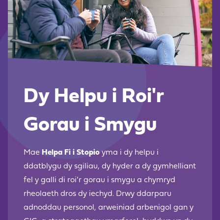
Dy Helpu i Roi'r
Gorau i Smygu
Mae
Helpa Fi i Stopio
yma i dy helpu i
ddatblygu dy sgiliau, dy hyder a dy gymhelliant
fel y galli di roi’r gorau i smygu a chymryd
rheolaeth dros dy iechyd. Drwy ddarparu
adnoddau personol, arweiniad arbenigol gan y