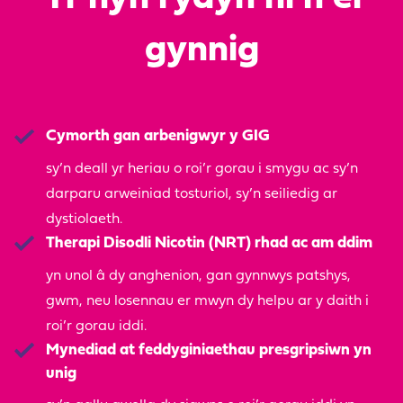
gynnig
Cymorth gan arbenigwyr y GIG
sy’n deall yr heriau o roi’r gorau i smygu ac sy’n
darparu arweiniad tosturiol, sy’n seiliedig ar
dystiolaeth.
Therapi Disodli Nicotin (NRT) rhad ac am ddim
yn unol â dy anghenion, gan gynnwys patshys,
gwm, neu losennau er mwyn dy helpu ar y daith i
roi’r gorau iddi.
Mynediad at feddyginiaethau presgripsiwn yn
unig