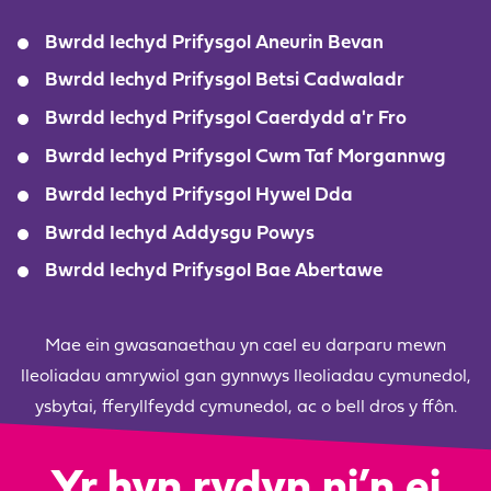
Bwrdd Iechyd Prifysgol Aneurin Bevan
Bwrdd Iechyd Prifysgol Betsi Cadwaladr
Bwrdd Iechyd Prifysgol Caerdydd a'r Fro
Bwrdd Iechyd Prifysgol Cwm Taf Morgannwg
Bwrdd Iechyd Prifysgol Hywel Dda
Bwrdd Iechyd Addysgu Powys
Bwrdd Iechyd Prifysgol Bae Abertawe
Mae ein gwasanaethau yn cael eu darparu mewn
lleoliadau amrywiol gan gynnwys lleoliadau cymunedol,
ysbytai, fferyllfeydd cymunedol, ac o bell dros y ffôn.
Yr hyn rydyn ni’n ei