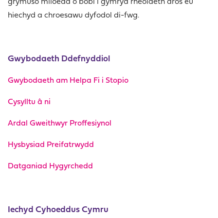
grymuso miloedd o bobl i gymryd rheolaeth dros eu
hiechyd a chroesawu dyfodol di-fwg.
Gwybodaeth Ddefnyddiol
Gwybodaeth am Helpa Fi i Stopio
Cysylltu â ni
Ardal Gweithwyr Proffesiynol
Hysbysiad Preifatrwydd
Datganiad Hygyrchedd
Iechyd Cyhoeddus Cymru