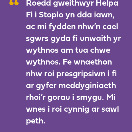
Roedd gweithwyr Helpa
Fi i Stopio yn dda iawn,
ac mi fydden nhw’n cael
sgwrs gyda fi unwaith yr
wythnos am tua chwe
wythnos. Fe wnaethon
nhw roi presgripsiwn i fi
ar gyfer meddyginiaeth
rhoi’r gorau i smygu. Mi
wnes i roi cynnig ar sawl
peth.