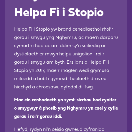
Helpa Fi i Stopio
Helpa Fi i Stopio yw brand cenedlaethol rhoi’r
gorau i smygu yng Nghymru, ac mae’n darparu
cymorth rhad ac am ddim sy’n seiliedig ar
dystiolaeth er mwyn helpu unigolion i roi’r
gorau i smygu am byth. Ers lansio Helpa Fi i
Stopio yn 2017, mae’r rhaglen wedi grymuso
miloedd o bobl i gymryd rheolaeth dros eu
hiechyd a chroesawu dyfodol di-fwg.
Mae ein cenhadaeth yn syml: sicrhau bod cynifer
o smygwyr â phosib yng Nghymru yn cael y cyfle
gorau i roi’r gorau iddi.
Hefyd, rydyn ni’n ceisio gwneud cyfraniad