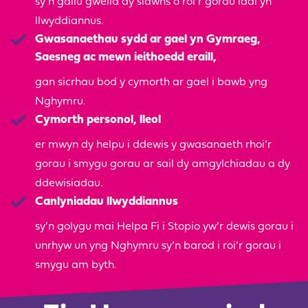
sy’n gallu gwella dy siawns o roi’r gorau iddi yn
llwyddiannus.
Gwasanaethau sydd ar gael yn Gymraeg,
Saesneg ac mewn ieithoedd eraill,
gan sicrhau bod y cymorth ar gael i bawb yng
Nghymru.
Cymorth personol, lleol
er mwyn dy helpu i ddewis y gwasanaeth rhoi’r
gorau i smygu gorau ar sail dy amgylchiadau a dy
ddewisiadau.
Canlyniadau llwyddiannus
sy’n golygu mai Helpa Fi i Stopio yw’r dewis gorau i
unrhyw un yng Nghymru sy’n barod i roi’r gorau i
smygu am byth.