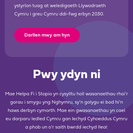
ystyrlon tuag at weledigaeth Llywodraeth
Cymru i greu
Cymru ddi-fwg erbyn 2030
.
Darllen mwy am hyn
Pwy ydyn ni
Mae Helpa Fi i Stopio yn cysylltu holl wasanaethau rhoi’r
gorau i smygu yng Nghymru, sy’n golygu ei bod hi’n
haws derbyn cymorth. Mae ein gwasanaethau yn cael
eu darparu ledled Cymru gan Iechyd Cyhoeddus Cymru
a phob un o’r saith bwrdd iechyd lleol: