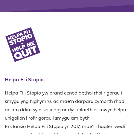
Helpa Fi i Stopio
Helpa Fi i Stopio yw brand cenedlaethol rhoi’r gorau i
smygu yng Nghymru, ac mae’n darparu cymorth rhad
ac am ddim sy’n seiliedig ar dystiolaeth er mwyn helpu
unigolion i roi’r gorau i smygu am byth.
Ers lansio Helpa Fi i Stopio yn 2017, mae’r rhaglen wedi